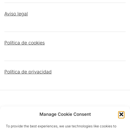
Aviso legal
Política de cookies
Política de privacidad
DATOS PARROQUIALES
Manage Cookie Consent
To provide the best experiences, we use technologies like cookies to
Dirección
:
C/ Islas Cíes, 4 28924 Alcorcón (MADRID)