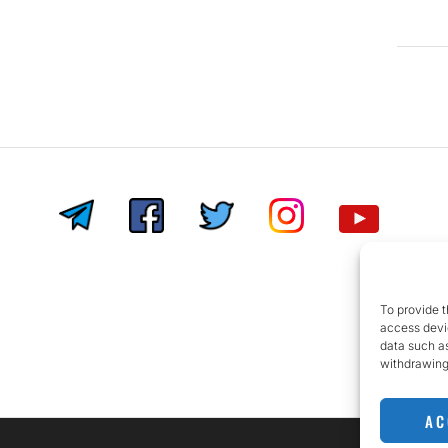
To provide t
access devic
data such as
withdrawing
AC