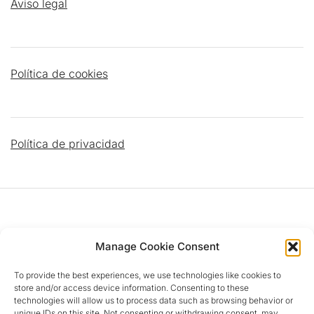
Aviso legal
Política de cookies
Política de privacidad
DATOS PARROQUIALES
Manage Cookie Consent
To provide the best experiences, we use technologies like cookies to
Dirección
:
C/ Islas Cíes, 4 28924 Alcorcón (MADRID)
store and/or access device information. Consenting to these
Teléfono Parroquia
:
‎+34 916 11 31 28
technologies will allow us to process data such as browsing behavior or
Email
:
parroquiainmaculada@gmail.com
unique IDs on this site. Not consenting or withdrawing consent, may