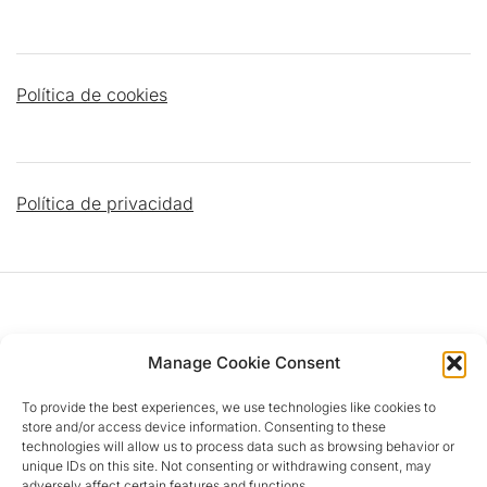
Política de cookies
Política de privacidad
DATOS PARROQUIALES
Manage Cookie Consent
To provide the best experiences, we use technologies like cookies to
Dirección
:
C/ Islas Cíes, 4 28924 Alcorcón (MADRID)
store and/or access device information. Consenting to these
Teléfono Parroquia
:
‎+34 916 11 31 28
technologies will allow us to process data such as browsing behavior or
Email
:
parroquiainmaculada@gmail.com
unique IDs on this site. Not consenting or withdrawing consent, may
adversely affect certain features and functions.